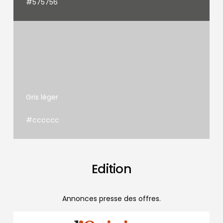
#575756
Gris léger
#cccccc
Edition
Annonces presse des offres.