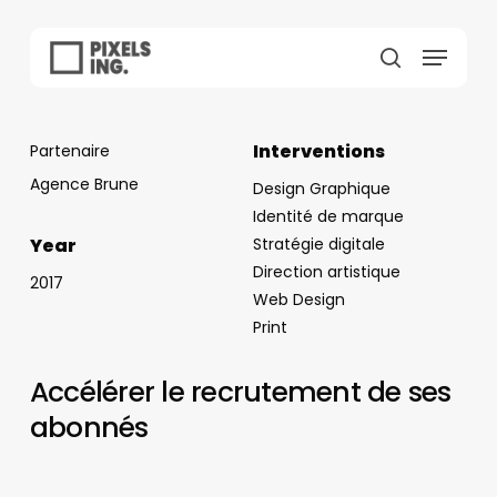
Skip
to
Menu
main
search
content
Interventions
Partenaire
Agence Brune
Design Graphique
Identité de marque
Year
Stratégie digitale
Direction artistique
2017
Web Design
Print
Accélérer le recrutement de ses
abonnés