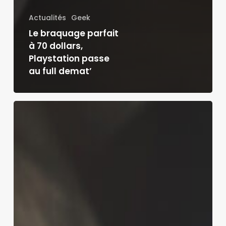
Actualités
Geek
Le braquage parfait
à 70 dollars,
Playstation passe
au full demat’
À
Paris,
des
affiches
permettent
de
faire
un
don
sans