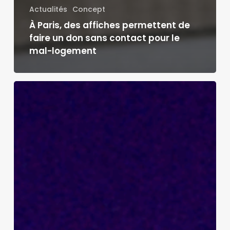
Actualités
Concept
À Paris, des affiches permettent de
faire un don sans contact pour le
mal-logement
« In
Hot
Water »
:
WWF
et
NOMINT
dévoilent
un
film
stop-
motion