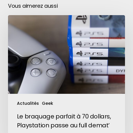
Vous aimerez aussi
Le
braquage
parfait
à
70
dollars,
Playstation
passe
au
full
demat’
Actualités
Geek
Le braquage parfait à 70 dollars,
Playstation passe au full demat’