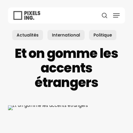
Skip
to
Menu
main
search
content
Actualités
International
Politique
Et on gomme les
accents
étrangers