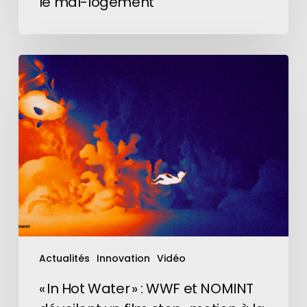
le mal-logement
« In
Hot
Water »
:
WWF
et
NOMINT
dévoilent
un
film
stop-
motion
Actualités
Innovation
Vidéo
à
la
« In Hot Water » : WWF et NOMINT
caméra