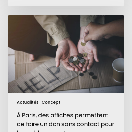
À
Paris,
des
affiches
permettent
de
faire
un
don
sans
contact
pour
Actualités
Concept
le
mal-
À Paris, des affiches permettent
logement
de faire un don sans contact pour