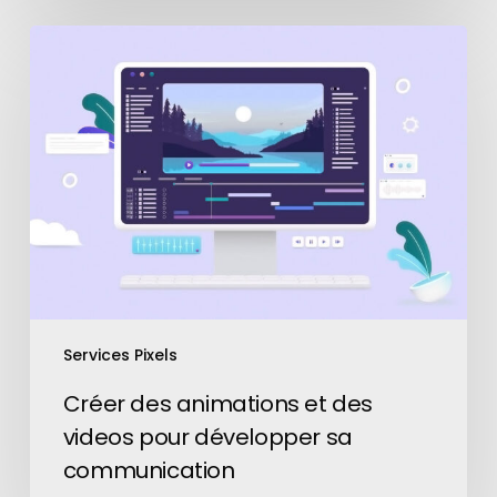
Créer
des
animations
et
des
videos
pour
développer
sa
communication
Services Pixels
Créer des animations et des
videos pour développer sa
communication