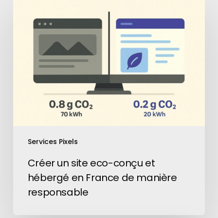
Créer
un
site
eco-
conçu
et
hébergé
en
France
de
manière
responsable
Services Pixels
Créer un site eco-conçu et
hébergé en France de manière
responsable