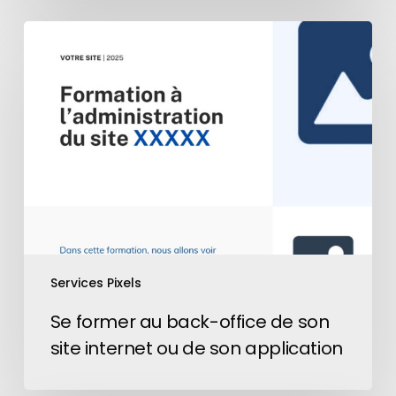
Se
former
au
back-
office
de
son
site
internet
ou
de
son
Services Pixels
application
Se former au back-office de son
site internet ou de son application