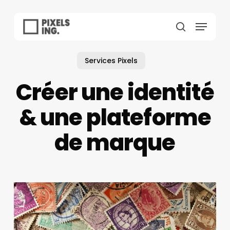
Skip
to
Menu
main
search
content
Services Pixels
Créer une identité
& une plateforme
de marque