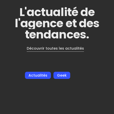
L'actualité
de
l'agence
et
des
tendances.
Découvrir toutes les actualités
Le
Actualités
Geek
braquage
parfait
à
70
dollars,
Playstation
passe