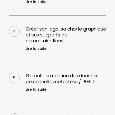
de
Lire la suite
des
son
videos
application
pour
Créer
développer
son
Créer son logo, sa charte graphique
sa
logo,
et ses supports de
communication
sa
communications
charte
Lire la suite
graphique
et
ses
Garantir
supports
protection
Garantir protection des données
de
des
personnelles collectées / RGPD
communications
données
Lire la suite
personnelles
collectées
/
Améliorer
RGPD
son