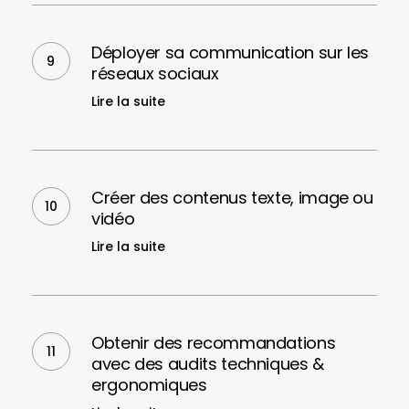
de
Déployer
marque
sa
Déployer sa communication sur les
communication
réseaux sociaux
sur
Lire la suite
les
réseaux
sociaux
Créer
des
Créer des contenus texte, image ou
contenus
vidéo
texte,
Lire la suite
image
ou
vidéo
Obtenir
des
Obtenir des recommandations
recommandations
avec des audits techniques &
avec
ergonomiques
des