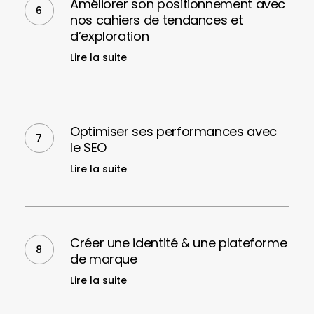
Améliorer son positionnement avec
positionnement
nos cahiers de tendances et
avec
d’exploration
nos
Lire la suite
cahiers
de
tendances
Optimiser
et
ses
Optimiser ses performances avec
d’exploration
performances
le SEO
avec
Lire la suite
le
SEO
Créer
une
Créer une identité & une plateforme
identité
de marque
&
Lire la suite
une
plateforme