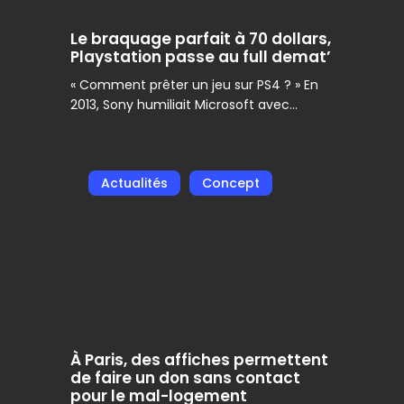
au
Le braquage parfait à 70 dollars,
full
Playstation passe au full demat’
demat’
« Comment prêter un jeu sur PS4 ? » En
2013, Sony humiliait Microsoft avec…
À
Actualités
Concept
Paris,
des
affiches
permettent
de
faire
un
don
À Paris, des affiches permettent
sans
de faire un don sans contact
contact
pour le mal-logement