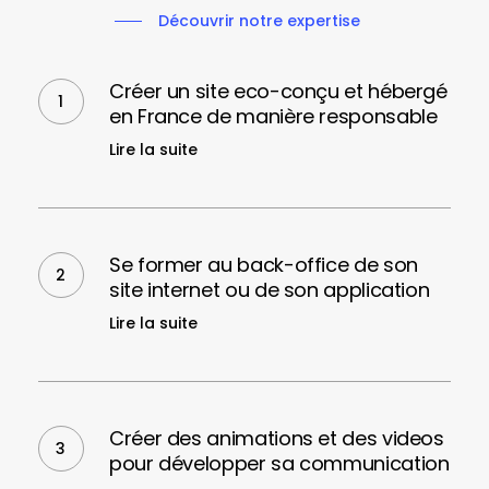
Découvrir notre expertise
Créer
un
Créer un site eco-conçu et hébergé
site
en France de manière responsable
eco-
Lire la suite
conçu
et
hébergé
Se
en
former
Se former au back-office de son
France
au
site internet ou de son application
de
back-
manière
Lire la suite
office
responsable
de
son
Créer
site
des
Créer des animations et des videos
internet
animations
pour développer sa communication
ou
et