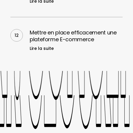
Lire la suite
audits
techniques
&
Mettre
ergonomiques
en
Mettre en place efficacement une
place
plateforme E-commerce
efficacement
Lire la suite
une
plateforme
E-
. CONCEPT
. CONCEPT
commerce
YBER SECUR
YBER SECUR