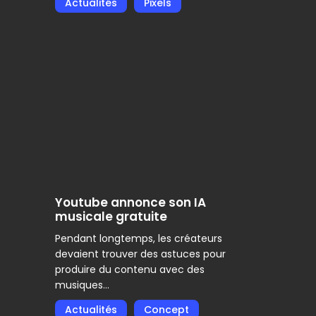
Actualités
Pixels
Youtube
annonce
son
IA
musicale
gratuite
Youtube annonce son IA
musicale gratuite
Pendant longtemps, les créateurs
devaient trouver des astuces pour
produire du contenu avec des
musiques…
Actualités
Concept