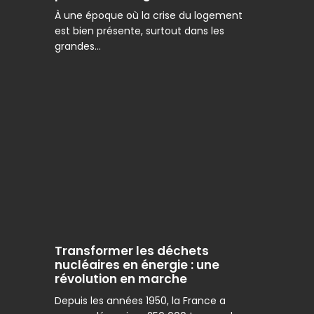
pour
À une époque où la crise du logement
le
est bien présente, surtout dans les
mal-
grandes…
logement
Transformer
les
déchets
nucléaires
en
énergie
:
une
révolution
Transformer les déchets
en
nucléaires en énergie : une
marche
révolution en marche
Depuis les années 1950, la France a