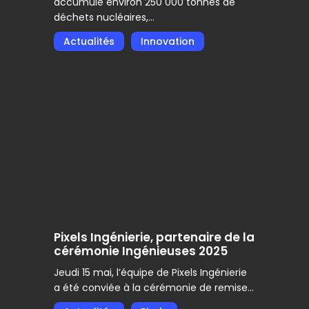
accumulé environ 250 000 tonnes de
déchets nucléaires,…
Actualités
Innovation
Pixels
Ingénierie,
partenaire
de
la
cérémonie
Ingénieuses
2025
Pixels Ingénierie, partenaire de la
cérémonie Ingénieuses 2025
Jeudi 15 mai, l’équipe de Pixels Ingénierie
a été conviée à la cérémonie de remise…