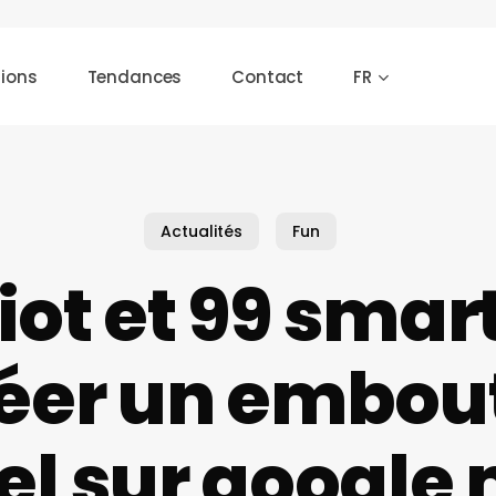
tions
Tendances
Contact
FR
 ou [Échap] pour fermer
Actualités
Fun
iot et 99 sma
éer un embou
uel sur google