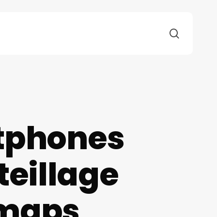
search
rtphones
teillage
 maps