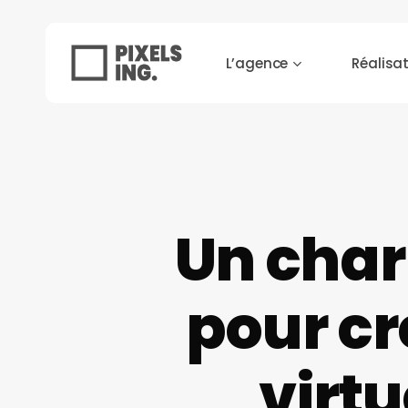
Skip
to
L’agence
Réalisa
main
content
Appuyez sur [Entrée] pour lancer la recherche
Un char
pour cr
virt