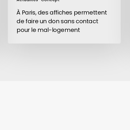
contact
pour
À Paris, des affiches permettent
le
de faire un don sans contact
mal-
pour le mal-logement
logement