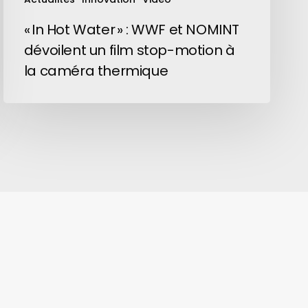
stop-
motion
« In Hot Water » : WWF et NOMINT
à
dévoilent un film stop-motion à
la
la caméra thermique
caméra
thermique