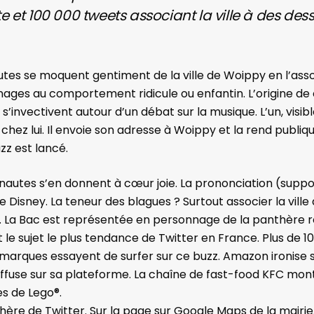
 et 100 000 tweets associant la ville à des des
rnautes se moquent gentiment de
la ville de Woippy
en l’ass
nnages au comportement ridicule ou enfantin.
L’origine de
r s’invectivent autour d’un débat sur la musique. L’un, vi
chez lui. Il envoie son adresse à Woippy et la rend publi
uzz est lancé.
rnautes s’en donnent à cœur joie. La prononciation (supp
de
Disney
. La teneur des blagues ? Surtout associer la vi
pi. La Bac est représentée en personnage de la panthère r
 le sujet le plus tendance de Twitter en France. Plus de
arques essayent de surfer sur ce buzz. Amazon ironise sur
diffuse sur sa plateforme. La chaîne de fast-food KFC mont
s de Lego®.
phère de Twitter. Sur la page sur Google Maps de la mairie,