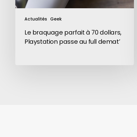
au
full
Actualités
Geek
demat’
Le braquage parfait à 70 dollars,
Playstation passe au full demat’