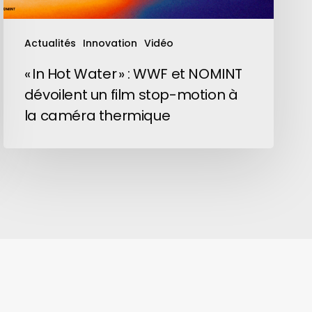
un
film
Actualités
Innovation
Vidéo
stop-
motion
« In Hot Water » : WWF et NOMINT
à
dévoilent un film stop-motion à
la
la caméra thermique
caméra
thermique