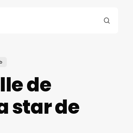
search
b
lle de
 star de