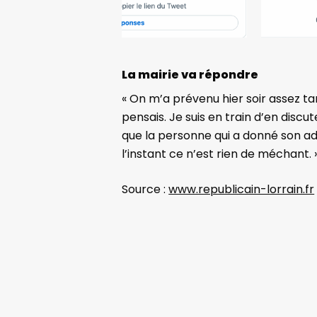
Slide
La mairie va répondre
2
« On m’a prévenu hier soir assez ta
of
pensais. Je suis en train d’en dis
5
que la personne qui a donné son adre
l’instant ce n’est rien de méchant. 
Source :
www.republicain-lorrain.fr