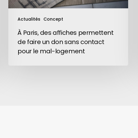
don
sans
Actualités
Concept
contact
pour
À Paris, des affiches permettent
le
de faire un don sans contact
mal-
pour le mal-logement
logement