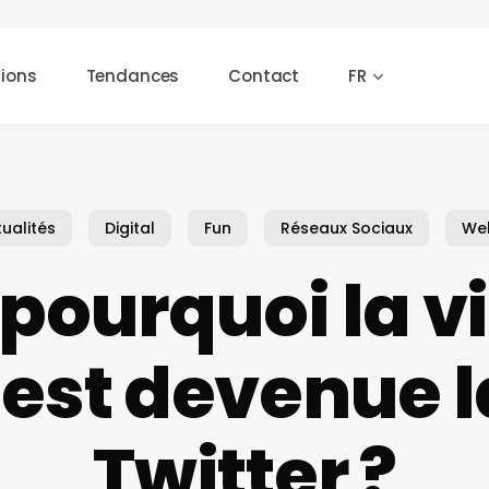
tions
Tendances
Contact
FR
 ou [Échap] pour fermer
ualités
Digital
Fun
Réseaux Sociaux
We
pourquoi la vi
est devenue la
Twitter ?