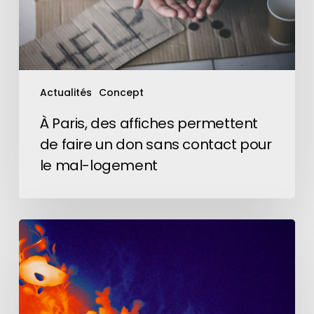
un
don
sans
contact
pour
Actualités
Concept
le
mal-
À Paris, des affiches permettent
logement
de faire un don sans contact pour
le mal-logement
« In
Hot
Water »
:
WWF