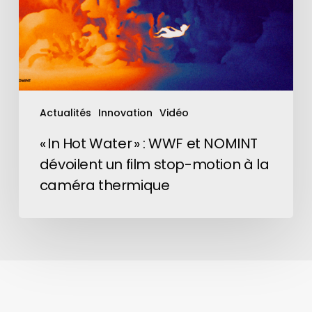
et
NOMINT
dévoilent
un
film
stop-
motion
Actualités
Innovation
Vidéo
à
la
« In Hot Water » : WWF et NOMINT
caméra
dévoilent un film stop-motion à la
thermique
caméra thermique