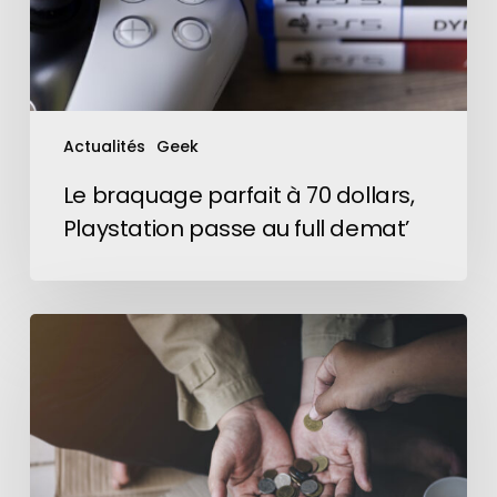
passe
au
full
demat’
Actualités
Geek
Le braquage parfait à 70 dollars,
Playstation passe au full demat’
À
Paris,
des
affiches
permettent
de
faire