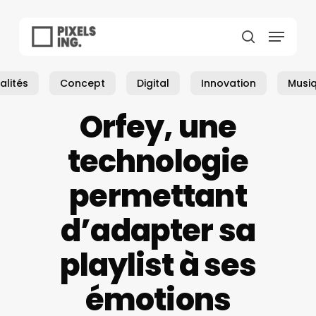
Skip
to
Menu
main
search
content
alités
Concept
Digital
Innovation
Musi
Orfey, une
technologie
permettant
d’adapter sa
playlist à ses
émotions