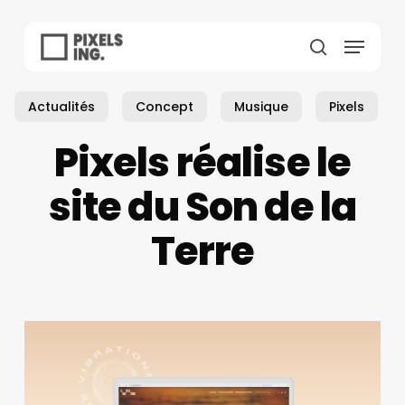
Skip
to
Menu
main
search
content
Actualités
Concept
Musique
Pixels
Pixels réalise le
site du Son de la
Terre