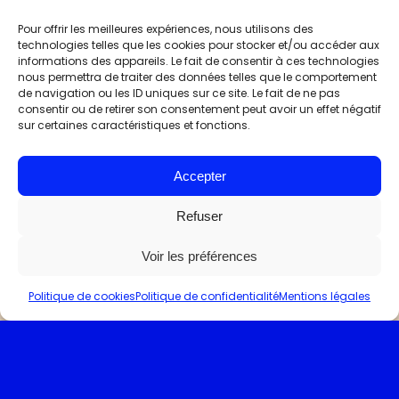
Pour offrir les meilleures expériences, nous utilisons des
technologies telles que les cookies pour stocker et/ou accéder aux
Le site, attractif et utile
(achat de places de
informations des appareils. Le fait de consentir à ces technologies
nous permettra de traiter des données telles que le comportement
de navigation ou les ID uniques sur ce site. Le fait de ne pas
consentir ou de retirer son consentement peut avoir un effet négatif
sur certaines caractéristiques et fonctions.
Accepter
Refuser
Voir les préférences
concerts, réservation, privatisation)
comme
Politique de cookies
Politique de confidentialité
Mentions légales