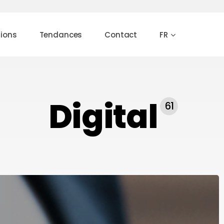
tions
Tendances
Contact
FR
 ou [Échap] pour fermer
Digital
61