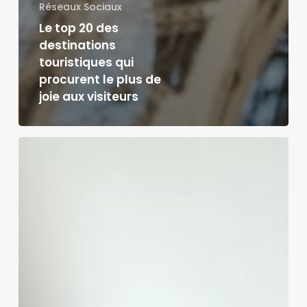
Réseaux Sociaux
Le top 20 des
destinations
touristiques qui
procurent le plus de
joie aux visiteurs
Les
smartphones
:
nouveaux
outils
de
détection
de
maladies
cardiaques