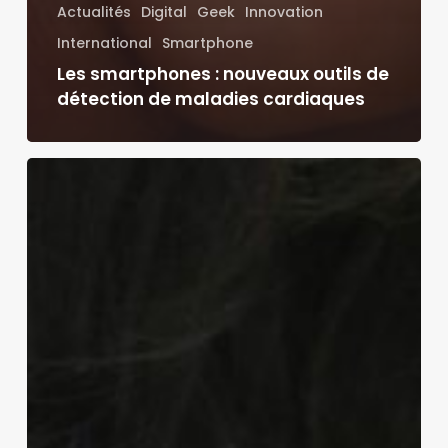
Actualités
Digital
Geek
Innovation
International
Smartphone
Les smartphones : nouveaux outils de
détection de maladies cardiaques
Top
2023
des
meilleures
publications
de
marques
pour
le
1er
Avril
!