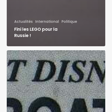
Actualités
International
Politique
Fini les LEGO pour la
Russie !
Mickey
Mouse
pourrait
bien
quitter
Disney
et
passer
dans
le