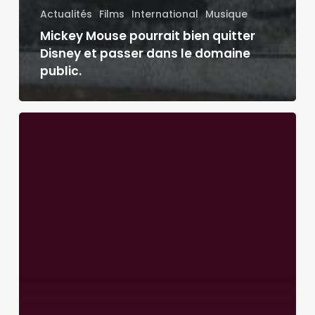
Actualités
Films
International
Musique
Mickey Mouse pourrait bien quitter
Disney et passer dans le domaine
public.
Cards
of
Qatar
:
La
collection
de
cartes
des
migrants
morts
pour