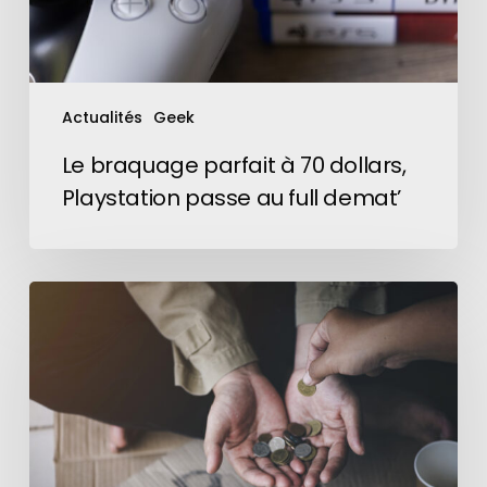
au
full
demat’
Actualités
Geek
Le braquage parfait à 70 dollars,
Playstation passe au full demat’
À
Paris,
des
affiches
permettent
de
faire
un