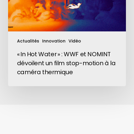
NOMINT
dévoilent
un
film
stop-
motion
Actualités
Innovation
Vidéo
à
la
« In Hot Water » : WWF et NOMINT
caméra
dévoilent un film stop-motion à la
thermique
caméra thermique