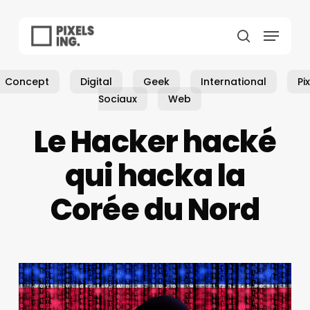
Skip
to
Menu
main
search
content
Concept
Digital
Geek
International
Pi
Sociaux
Web
Le Hacker hacké
qui hacka la
Corée du Nord