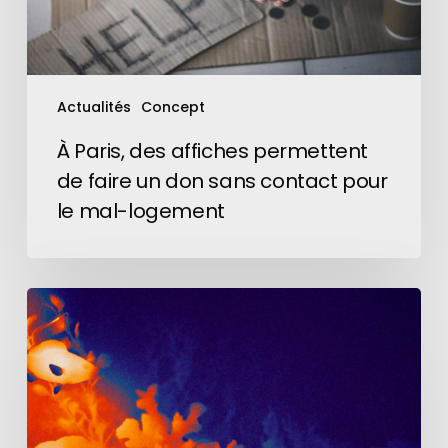
don
sans
contact
pour
Actualités
Concept
le
mal-
À Paris, des affiches permettent
logement
de faire un don sans contact pour
le mal-logement
« In
Hot
Water »
:
WWF
et