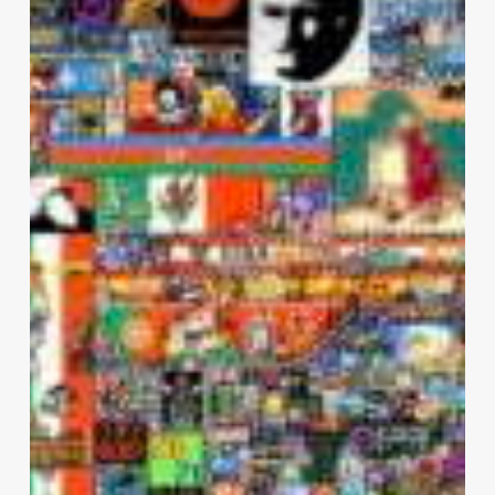
avec
r/place